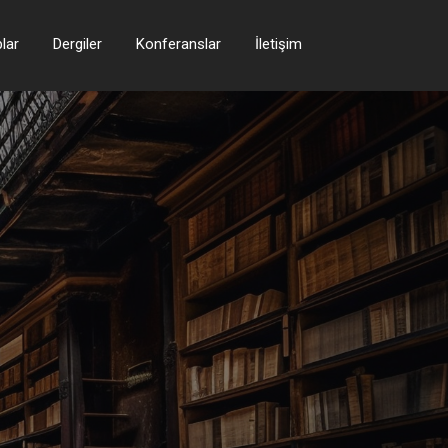
plar
Dergiler
Konferanslar
İletişim