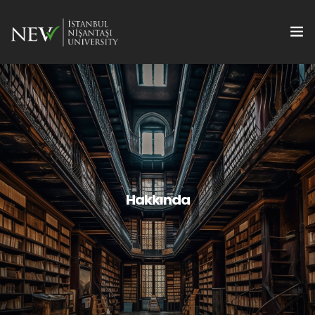
Hakkında
Kitaplar
E-Kitaplar
Dergiler
Hakkında
Konferanslar
İletişim