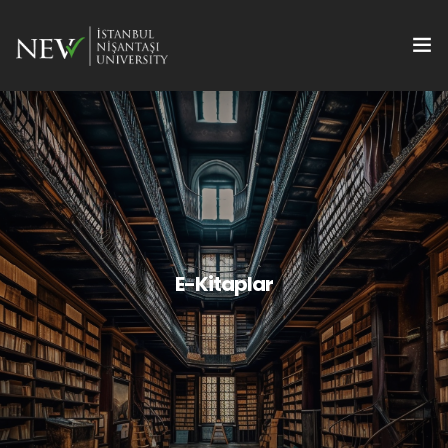
Hakkında
Kitaplar
E-Kitaplar
Dergiler
E-Kitaplar
Konferanslar
İletişim