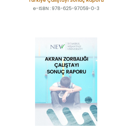
Türkiye Çalıştayı Sonuç Raporu
e-ISBN : 978-625-97059-0-3